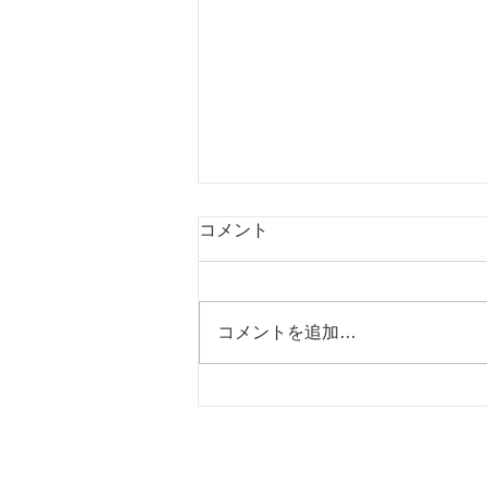
生地在庫一覧表を更新しまし
コメント
た（2026年8月7日)
以下からダウンロード
https://2f91ce5b-b6b4-4ac7-b229-
コメントを追加…
f6967c6910b1.usrfiles.com/ugd/2f
91ce_0aa29c18c6354ab0b0327b
bb6c8bb194.pdf からご覧くださ
い。
株式会社
ホーム
〒262-
会社概要
千葉県