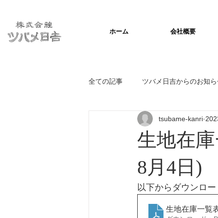
ホーム
会社概要
全ての記事
ツバメ日吉からのお知ら
tsubame-kanri
20
生地在庫
8月4日)
以下からダウンロー
生地在庫一覧表(