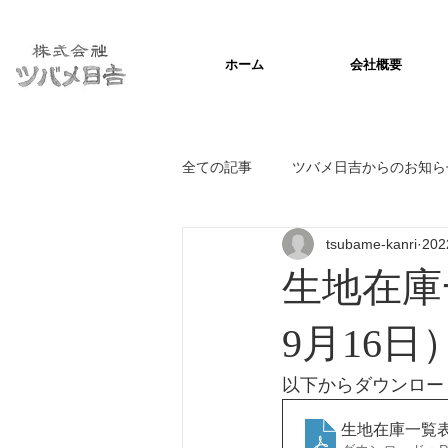
ホーム
会社概要
全ての記事
ツバメ日吉からのお知ら
tsubame-kanri
20
生地在庫
9月16日
以下からダウンロー
生地在庫一覧表(