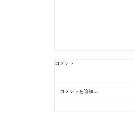
生地在庫一覧表を更新しまし
コメント
た（2026年7月31日)
以下からダウンロード
https://2f91ce5b-b6b4-4ac7-b229-
コメントを追加…
f6967c6910b1.usrfiles.com/ugd/2f
91ce_3b64d62942804dab94dfcd
4e0f92a80f.pdf からご覧くださ
い。
株式会社
ホーム
〒262-
会社概要
千葉県