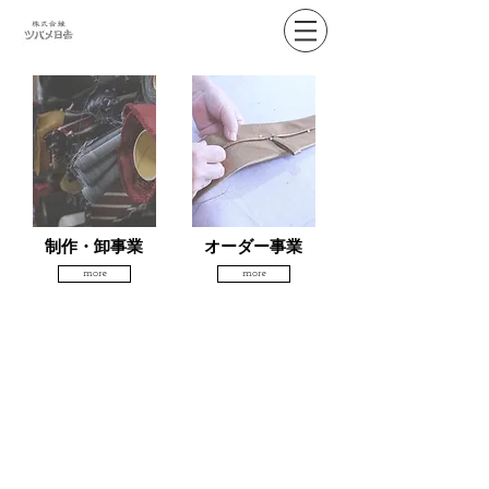
制作・卸事業
オーダー事業
more
more
株式会社ツバメ日吉 (TSUBAMEHIYOSHI Co., ltd.)
〒262-0024
千葉県千葉市花見川区浪花町4
TEL. 043-274-1445
FAX. 043-274-1446
Copyright (C) 2020TSUBAMEHIYOSHI Co.,Ltd. All Rights Reserved.