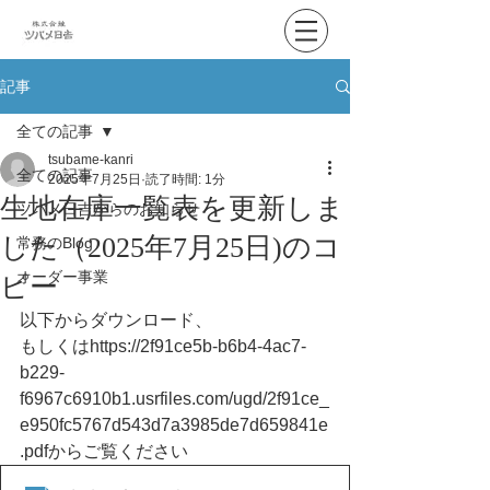
記事
全ての記事
tsubame-kanri
全ての記事
2025年7月25日
読了時間: 1分
生地在庫一覧表を更新しま
ツバメ日吉からのお知らせ
した（2025年7月25日)のコ
常務のBlog
オーダー事業
ピー
以下からダウンロード、
もしくはhttps://2f91ce5b-b6b4-4ac7-
b229-
f6967c6910b1.usrfiles.com/ugd/2f91ce_
e950fc5767d543d7a3985de7d659841e
.pdfからご覧ください