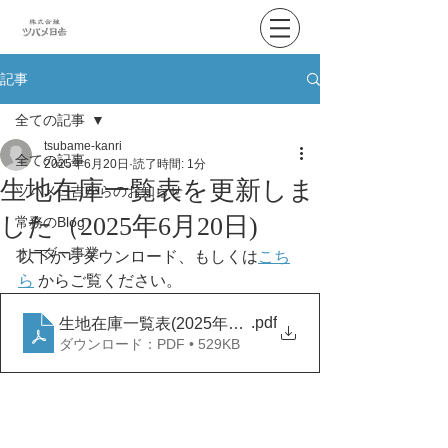
記事
全ての記事
tsubame-kanri
全ての記事
2025年6月20日
読了時間: 1分
生地在庫一覧表を更新しま
ツバメ日吉からのお知らせ
した（2025年6月20日)
常務のBlog
オーダー事業
以下からダウンロード、もしくは
こち
ら
 からご覧ください。
.pdf
生地在庫一覧表(2025年6月20日）
ダウンロード：PDF • 529KB