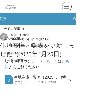
記事
全ての記事
tsubame-kanri
全ての記事
2025年4月25日
読了時間: 1分
生地在庫一覧表を更新しま
ツバメ日吉からのお知らせ
した（2025年4月25日)
常務のBlog
オーダー事業
以下からダウンロード、もしくは
こち
ら
 からご覧ください。
.pdf
生地在庫一覧表（2025年4月25日）
ダウンロード：PDF • 529KB