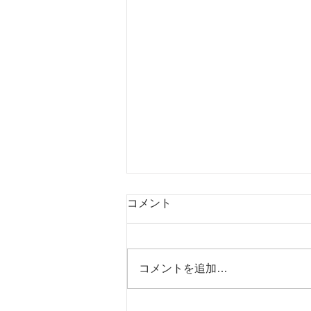
生地在庫一覧表を更新しまし
コメント
た（2026年7月31日)
以下からダウンロード
https://2f91ce5b-b6b4-4ac7-b229-
コメントを追加…
f6967c6910b1.usrfiles.com/ugd/2f
91ce_3b64d62942804dab94dfcd
4e0f92a80f.pdf からご覧くださ