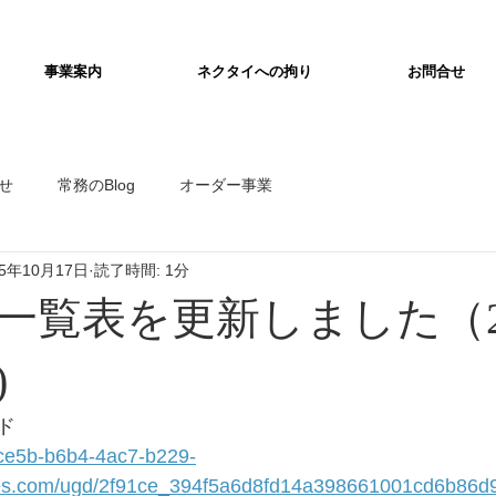
事業案内
ネクタイへの拘り
お問合せ
せ
常務のBlog
オーダー事業
25年10月17日
読了時間: 1分
一覧表を更新しました（2
)
ド
ce5b-b6b4-4ac7-b229-
les.com/ugd/2f91ce_394f5a6d8fd14a398661001cd6b86d9