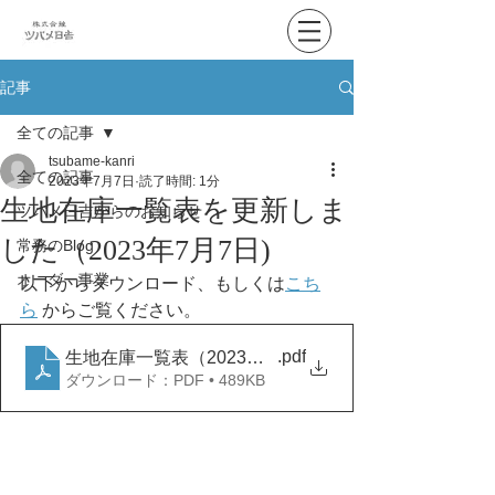
記事
全ての記事
tsubame-kanri
全ての記事
2023年7月7日
読了時間: 1分
生地在庫一覧表を更新しま
ツバメ日吉からのお知らせ
した（2023年7月7日)
常務のBlog
オーダー事業
以下からダウンロード、もしくは
こち
ら
 からご覧ください。
.pdf
生地在庫一覧表（2023年7月７日）
ダウンロード：PDF • 489KB