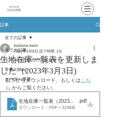
記事
全ての記事
tsubame-kanri
全ての記事
2023年3月6日
読了時間: 1分
生地在庫一覧表を更新しま
ツバメ日吉からのお知らせ
した（2023年3月3日)
常務のBlog
オーダー事業
以下からダウンロード、もしくは
こち
ら
 からご覧ください。
.pdf
生地在庫一覧表（2023年3月3日）
ダウンロード：PDF • 329KB