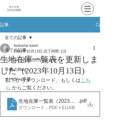
記事
全ての記事
tsubame-kanri
全ての記事
2023年10月13日
読了時間: 1分
生地在庫一覧表を更新しま
ツバメ日吉からのお知らせ
した（2023年10月13日)
常務のBlog
オーダー事業
以下からダウンロード、もしくは
こち
ら
 からご覧ください。
.pdf
生地在庫一覧表（2023年10月13日）
ダウンロード：PDF • 511KB