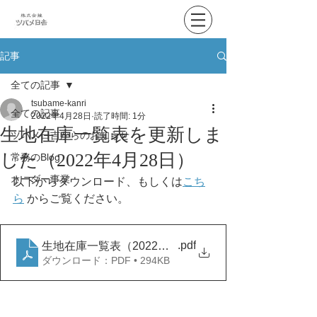
記事
全ての記事
tsubame-kanri
全ての記事
2022年4月28日
読了時間: 1分
生地在庫一覧表を更新しま
ツバメ日吉からのお知らせ
した（2022年4月28日）
常務のBlog
オーダー事業
以下からダウンロード、もしくは
こち
ら
 からご覧ください。
.pdf
生地在庫一覧表（2022年4月28日）
ダウンロード：PDF • 294KB