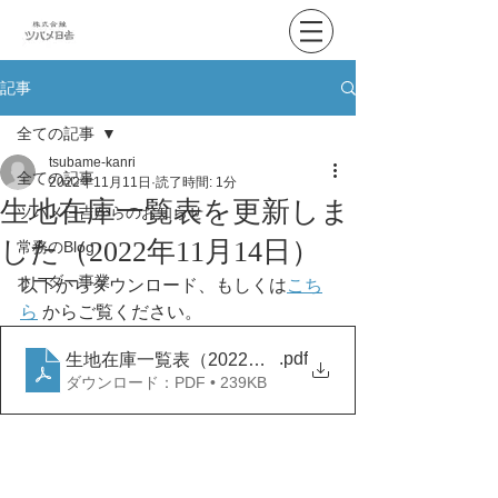
記事
全ての記事
tsubame-kanri
全ての記事
2022年11月11日
読了時間: 1分
生地在庫一覧表を更新しま
ツバメ日吉からのお知らせ
した（2022年11月14日）
常務のBlog
オーダー事業
以下からダウンロード、もしくは
こち
ら
 からご覧ください。
.pdf
生地在庫一覧表（2022年11月11日）
ダウンロード：PDF • 239KB