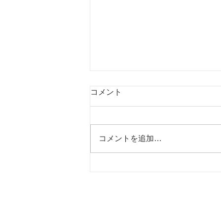
コメント
コメントを追加…
生地在庫一覧表を更新しまし
た（2022年5月6日）
株式会社
ホーム
〒262-
会社概要
千葉県
事業案内
TEL. 
ネクタイへの拘り